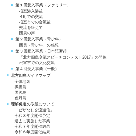
第１回受入事業（ファミリー）
根室港入港後
４町での交流
根室市での合流後
交流を終えて
団員の声
第２回受入事業（青少年）
団員（青少年）の感想
第３回受入事業（日本語習得）
「北方四島交流スピーチコンテスト2017」の開催
根室市での文化交流
第４回受入事業（一般）
北方四島ガイドマップ
全体地図
択捉島
国後島
色丹島
理解促進の取組について
「ビザなし交流通信」
令和８年度開催予定
過去に実施した事業
令和７年度開催結果
令和６年度開催結果